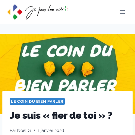
Aller
au
contenu
LE COIN DU BIEN PARLER
Je suis « fier de toi » ?
Par
Noël G.
1 janvier 2026